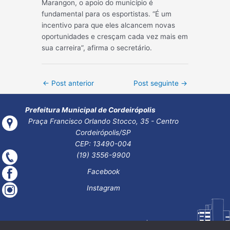
Marangon, o apoio do município é
fundamental para os esportistas. “É um
incentivo para que eles alcancem novas
oportunidades e cresçam cada vez mais em
sua carreira”, afirma o secretário.
Post
←
Post anterior
Post seguinte
→
navigation
Prefeitura Municipal de Cordeirópolis
Praça Francisco Orlando Stocco, 35 - Centro
Cordeirópolis/SP
CEP: 13490-004
(19) 3556-9900
Facebook
Instagram