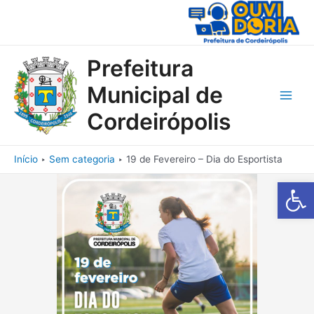
Ir
para
o
conteúdo
Prefeitura
Municipal de
Main
Cordeirópolis
Men
Início
Sem categoria
19 de Fevereiro – Dia do Esportista
Barra de Fe