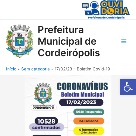
Ir
para
o
conteúdo
Prefeitura
Municipal de
Main
Cordeirópolis
Men
Início
Sem categoria
17/02/23 – Boletim Covid-19
Barra de Fe