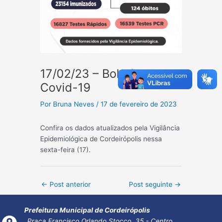
17/02/23 – Boletim
Covid-19
Por
Bruna Neves
/
17 de fevereiro de 2023
Confira os dados atualizados pela Vigilância
Epidemiológica de Cordeirópolis nessa
sexta-feira (17).
Post
←
Post anterior
Post seguinte
→
navigation
Prefeitura Municipal de Cordeirópolis
Praça Francisco Orlando Stocco, 35 - Centro