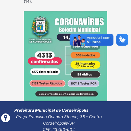
(14).
Post
←
Post
Post
navigatio
anterior
seguinte
→
Prefeitura Municipal de Cordeirópolis
Praça Francisco Orlando Stocco, 35 - Centro
Cordeirópolis/SP
CEP: 13490-004