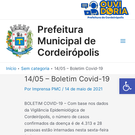
Ir
para
o
conteúdo
Prefeitura
Municipal de
Main
Cordeirópolis
Men
Início
Sem categoria
14/05 – Boletim Covid-19
14/05 – Boletim Covid-19
Barra de Fe
Por
Imprensa PMC
/
14 de maio de 2021
BOLETIM COVID-19 – Com base nos dados
da Vigilância Epidemiológica de
Cordeirópolis, o número de casos
confirmados da doença é de 4.313 e 28
pessoas estão internadas nesta sexta-feira