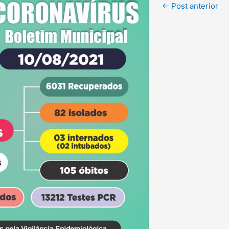
Post
←
Post anterior
navigation