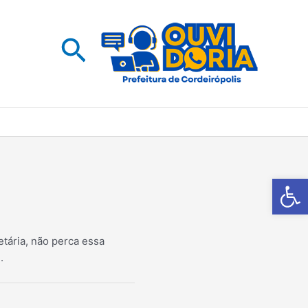
Pesquisar
Barra de Fe
tária, não perca essa
.