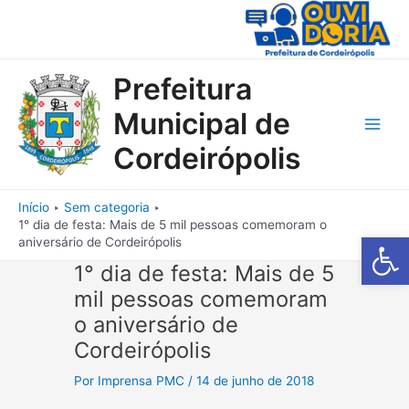
Ir
para
o
conteúdo
Prefeitura
Municipal de
Main
Cordeirópolis
Men
Início
Sem categoria
1° dia de festa: Mais de 5 mil pessoas comemoram o
Barra de Fe
aniversário de Cordeirópolis
1° dia de festa: Mais de 5
mil pessoas comemoram
o aniversário de
Cordeirópolis
Por
Imprensa PMC
/
14 de junho de 2018