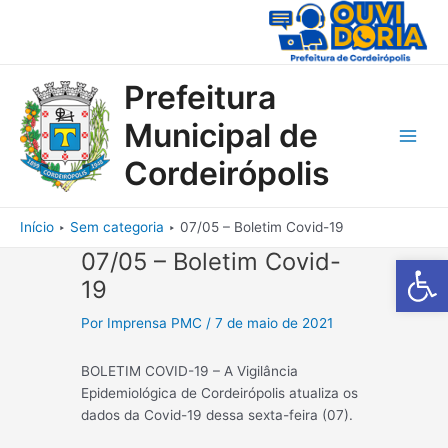
Ir
para
o
conteúdo
Prefeitura
Municipal de
Main
Cordeirópolis
Men
Início
Sem categoria
07/05 – Boletim Covid-19
07/05 – Boletim Covid-
Barra de Fe
19
Por
Imprensa PMC
/
7 de maio de 2021
BOLETIM COVID-19 – A Vigilância
Epidemiológica de Cordeirópolis atualiza os
dados da Covid-19 dessa sexta-feira (07).