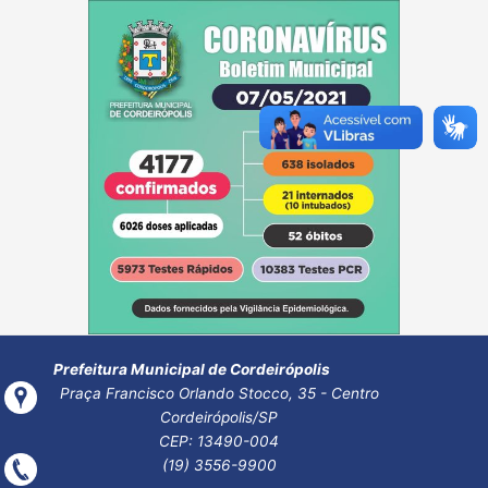
Post
←
Post
Post
navigatio
anterior
seguinte
→
Prefeitura Municipal de Cordeirópolis
Praça Francisco Orlando Stocco, 35 - Centro
Cordeirópolis/SP
CEP: 13490-004
(19) 3556-9900