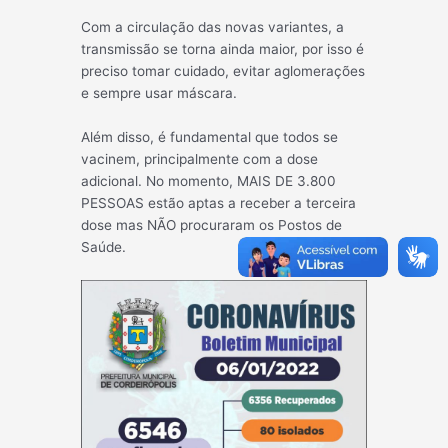
Com a circulação das novas variantes, a
transmissão se torna ainda maior, por isso é
preciso tomar cuidado, evitar aglomerações
e sempre usar máscara.
Além disso, é fundamental que todos se
vacinem, principalmente com a dose
adicional. No momento, MAIS DE 3.800
PESSOAS estão aptas a receber a terceira
dose mas NÃO procuraram os Postos de
Saúde.
Post
←
Post
Post
navigatio
anterior
seguinte
→