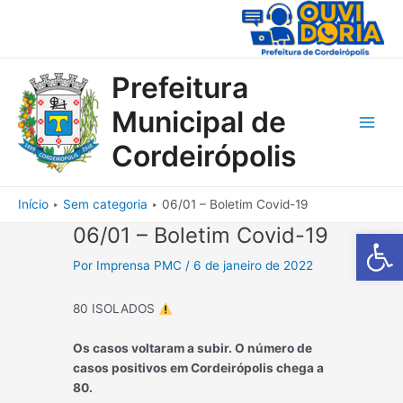
Ir
para
o
conteúdo
Prefeitura
Municipal de
Main
Cordeirópolis
Men
Início
Sem categoria
06/01 – Boletim Covid-19
06/01 – Boletim Covid-19
Barra de Fe
Por
Imprensa PMC
/
6 de janeiro de 2022
80 ISOLADOS
Os casos voltaram a subir. O número de
casos positivos em Cordeirópolis chega a
80.