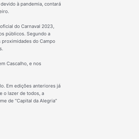
a devido à pandemia, contará
eiro.
oficial do Carnaval 2023,
 os
públicos. Segundo a
nas proximidades do Campo
s.
em Cascalho, e nos
lo. Em edições anteriores já
 o lazer de todos, a
ome de “Capital da Alegria”