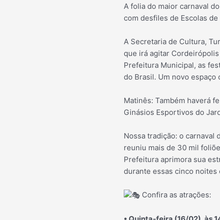
A folia do maior carnaval d
com desfiles de Escolas de 
A Secretaria de Cultura, Tu
que irá agitar Cordeirópoli
Prefeitura Municipal, as f
do Brasil. Um novo espaço 
Matinês: Também haverá fes
Ginásios Esportivos do Jar
Nossa tradição: o carnaval 
reuniu mais de 30 mil foliõ
Prefeitura aprimora sua est
durante essas cinco noites d
Confira as atrações:
• Quinta-feira (16/02), às 1