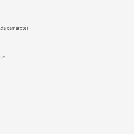
ada camarote)
sso