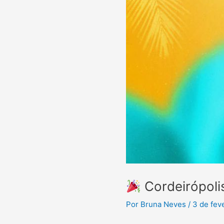
Cordeirópoli
Por
Bruna Neves
/
3 de fev