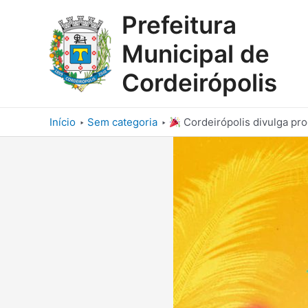
Ir
Prefeitura
para
o
Municipal de
conteúdo
Cordeirópolis
Início
Sem categoria
Cordeirópolis divulga pr