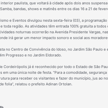
o interior paulista, que voltará à cidade após dois anos suspens
Samba, bandas, shows e matinês entre os dias 16 a 21 de fever
rismo e Eventos divulgou nesta sexta-feira (03), a programação 
s e toda região. As atividades têm entrada 100% gratuita a todos
estividades noturnas ocorrerão na Avenida Presidente Vargas, 
onde irá gerar um menor impacto sonoro e social aos moradore
ta no Centro de Convivência do Idoso, no Jardim São Paulo e 
dim Progresso e no Jardim Eldorado.
de Cordeirópolis já é reconhecido por todo o Estado de São Pau
es em uma única noite de festa. “Para a comodidade, segurança e
rutura para receber os visitantes e fazer do município, jus ao n
e folia”, relatou o prefeito Adinan Ortolan.
4h