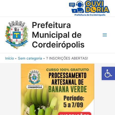
Ir
para
o
conteúdo
Prefeitura
Municipal de
Main
Cordeirópolis
Men
Início
Sem categoria
? INSCRIÇÕES ABERTAS!
Barra de Fe