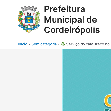
Ir
Prefeitura
para
o
Municipal de
conteúdo
Cordeirópolis
Início
Sem categoria
Serviço do cata-treco no 