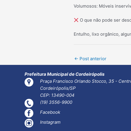
Volumosos: Móveis inservív
O que não pode ser desc
Entulho, lixo orgânico, algu
Post
←
Post anterior
navigation
Prefeitura Municipal de Cordeirópolis
Praça Francisco Orlando Stocco, 35 - Centr
Cordeirópolis/SP
CEP: 13490-004
(19) 3556-9900
Facebook
Instagram