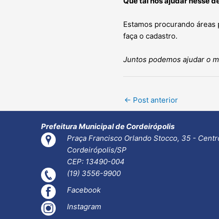
Que tal nos ajudar nesse d
Estamos procurando áreas p
faça o cadastro.
Juntos podemos ajudar o me
Post
←
Post anterior
navigation
Prefeitura Municipal de Cordeirópolis
Praça Francisco Orlando Stocco, 35 - Centr
Cordeirópolis/SP
CEP: 13490-004
(19) 3556-9900
Facebook
Instagram