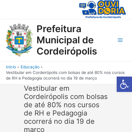
Ir
para
o
conteúdo
Prefeitura
Municipal de
Main
Cordeirópolis
Men
Início
Educação
Vestibular em Cordeirópolis com bolsas de até 80% nos cursos
Barra de Fe
de RH e Pedagogia ocorrerá no dia 19 de março
Vestibular em
Cordeirópolis com bolsas
de até 80% nos cursos
de RH e Pedagogia
ocorrerá no dia 19 de
março