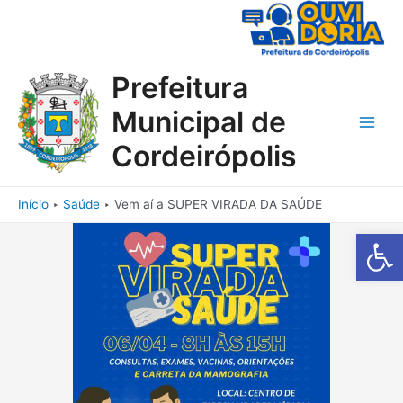
Ir
para
o
conteúdo
Prefeitura
Municipal de
Main
Cordeirópolis
Men
Início
Saúde
Vem aí a SUPER VIRADA DA SAÚDE
Barra de Fe