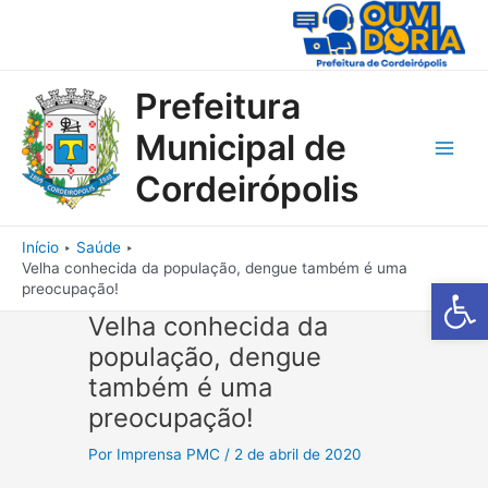
Ir
para
o
conteúdo
Prefeitura
Municipal de
Main
Cordeirópolis
Men
Início
Saúde
Velha conhecida da população, dengue também é uma
Barra de Fe
preocupação!
Velha conhecida da
população, dengue
também é uma
preocupação!
Por
Imprensa PMC
/
2 de abril de 2020