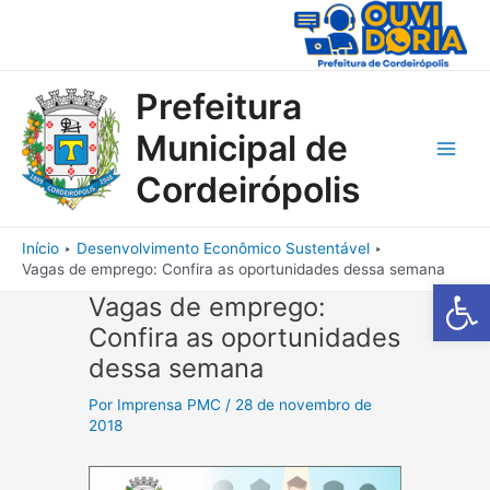
Ir
para
o
conteúdo
Prefeitura
Municipal de
Main
Cordeirópolis
Men
Início
Desenvolvimento Econômico Sustentável
Vagas de emprego: Confira as oportunidades dessa semana
Barra de Fe
Vagas de emprego:
Confira as oportunidades
dessa semana
Por
Imprensa PMC
/
28 de novembro de
2018