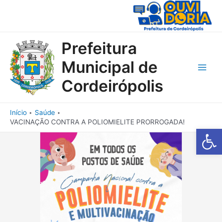
Ir
para
o
conteúdo
Prefeitura
Municipal de
Main
Cordeirópolis
Men
Início
Saúde
VACINAÇÃO CONTRA A POLIOMIELITE PRORROGADA!
Barra de Fe