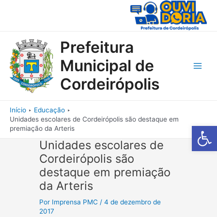
Ir
para
o
conteúdo
Prefeitura
Municipal de
Main
Cordeirópolis
Men
Início
Educação
Unidades escolares de Cordeirópolis são destaque em
Barra de Fe
premiação da Arteris
Unidades escolares de
Cordeirópolis são
destaque em premiação
da Arteris
Por
Imprensa PMC
/
4 de dezembro de
2017