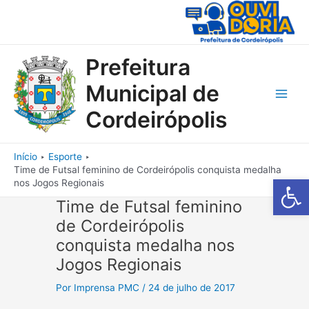
Ir
para
o
conteúdo
Prefeitura
Municipal de
Main
Cordeirópolis
Men
Início
Esporte
Time de Futsal feminino de Cordeirópolis conquista medalha
Barra de Fe
nos Jogos Regionais
Time de Futsal feminino
de Cordeirópolis
conquista medalha nos
Jogos Regionais
Por
Imprensa PMC
/
24 de julho de 2017