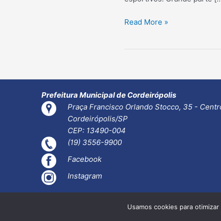
Cordeirópolis
Read More »
69
anos
Prefeitura
divulga
programação
do
Prefeitura Municipal de Cordeirópolis
aniversário
Praça Francisco Orlando Stocco, 35 - Centr
da
Cordeirópolis/SP
cidade
CEP: 13490-004
(19) 3556-9900
Facebook
Instagram
Usamos cookies para otimizar 