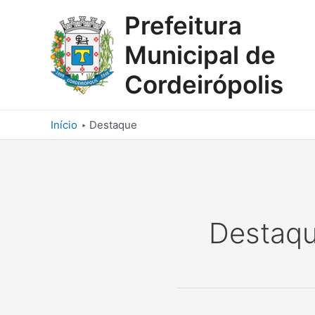
Ir
Prefeitura
para
o
Municipal de
conteúdo
Cordeirópolis
Início
Destaque
Destaq