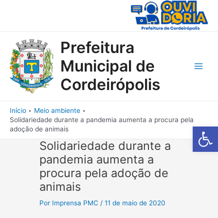
Ir
para
o
conteúdo
Prefeitura
Municipal de
Main
Cordeirópolis
Men
Início
Meio ambiente
Solidariedade durante a pandemia aumenta a procura pela
Barra de Fe
adoção de animais
Solidariedade durante a
pandemia aumenta a
procura pela adoção de
animais
Por
Imprensa PMC
/
11 de maio de 2020