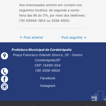
Aos interessados entrem em contato nos
seguintes horários: de segunda a sexta-
feira das 8h às 17h, por meio dos telefones:
(19) 99966-1804 ou 3556-9900.
Post
←
Post anterior
Post seguinte
→
navigation
Prefeitura Municipal de Cordeirópolis
Praça Francisco Orlando Stocco, 35 - Centro
Cordeirópolis/SP
CEP: 13490-004
(19) 3556-9900
Facebook
Instagram