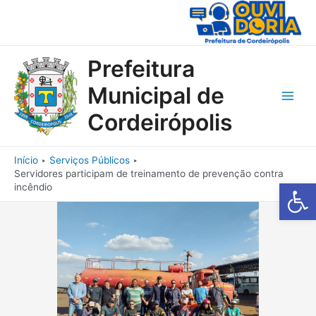
Ir
para
o
conteúdo
Prefeitura
Municipal de
Main
Cordeirópolis
Men
Início
Serviços Públicos
Servidores participam de treinamento de prevenção contra
Barra de Fe
incêndio