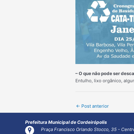
– O que não pode ser desc
Entulho, lixo orgânico, algu
Post
←
Post anterior
navigation
Prefeitura Municipal de Cordeirópolis
Praça Francisco Orlando Stocco, 35 - Centr