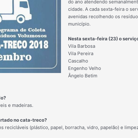
do ano atendendo semanalmente
cidade. A cada sexta-feira o ser
avenidas recolhendo os resíduo
município.
Nesta sexta-feira (23) o serviç
Vila Barbosa
Vila Pereira
Cascalho
Engenho Velho
Ângelo Betim
do?
eis e madeiras.
artado no cata-treco?
ns recicláveis (plástico, papel, borracha, vidro, papelão) e limp