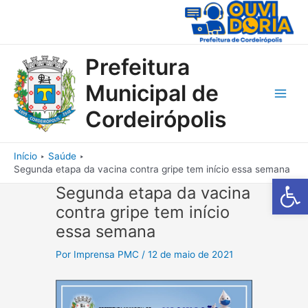
Ir
para
o
conteúdo
Prefeitura
Municipal de
Main
Cordeirópolis
Men
Início
Saúde
Segunda etapa da vacina contra gripe tem início essa semana
Barra de Fe
Segunda etapa da vacina
contra gripe tem início
essa semana
Por
Imprensa PMC
/
12 de maio de 2021