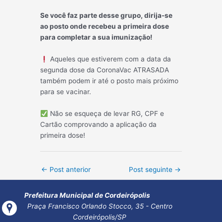
Se você faz parte desse grupo, dirija-se
ao posto onde recebeu a primeira dose
para completar a sua imunização!
Aqueles que estiverem com a data da
segunda dose da CoronaVac ATRASADA
também podem ir até o posto mais próximo
para se vacinar.
Não se esqueça de levar RG, CPF e
Cartão comprovando a aplicação da
primeira dose!
Post
←
Post anterior
Post seguinte
→
navigation
Prefeitura Municipal de Cordeirópolis
Praça Francisco Orlando Stocco, 35 - Centro
Cordeirópolis/SP