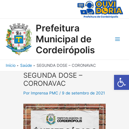
Ir
para
o
conteúdo
Prefeitura
Municipal de
Main
Cordeirópolis
Men
Início
Saúde
SEGUNDA DOSE – CORONAVAC
SEGUNDA DOSE –
Barra de Fe
CORONAVAC
Por
Imprensa PMC
/
9 de setembro de 2021