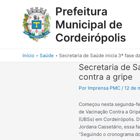
Ir
Prefeitura
para
o
Municipal de
conteúdo
Cordeirópolis
Início
Saúde
Secretaria de Saúde inicia 3ª fase 
Secretaria de S
contra a gripe
Por
Imprensa PMC
/
12 de 
Começou nesta segunda-feir
de Vacinação Contra a Grip
(UBSs) em Cordeirópolis. D
Jordana Cassetário, essa fa
“Seguindo o cronograma do 