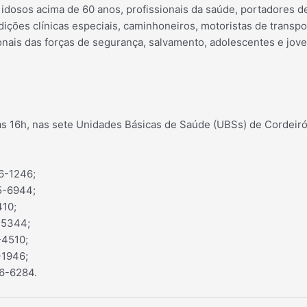
idosos acima de 60 anos, profissionais da saúde, portadores d
ções clínicas especiais, caminhoneiros, motoristas de transpor
ionais das forças de segurança, salvamento, adolescentes e jov
às 16h, nas sete Unidades Básicas de Saúde (UBSs) de Cordeiró
6-1246;
55-6944;
410;
-5344;
-4510;
-1946;
46-6284.