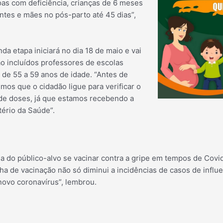
as com deficiência, crianças de 6 meses
an
tes e mães no pós-parto até 45 dias”,
da etapa iniciará no dia 18 de maio e vai
ão incluídos professores de escolas
s de 55 a 59 anos de idade. “Antes de
os que o cidadão ligue para verificar o
e de doses, já que estamos recebendo a
tério da Saúde”.
ia do público-alvo se vacinar contra a gripe em tempos de Cov
 de vacinação não só diminui a incidências de casos de influen
novo coronavírus”, lembrou.