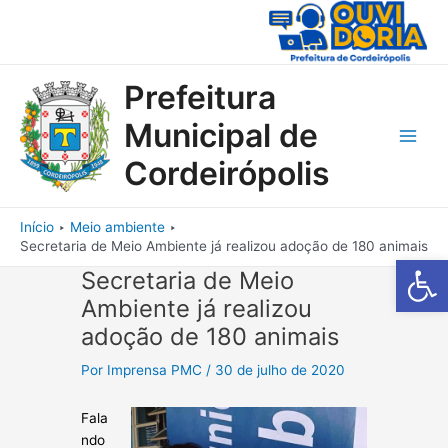
Ir
para
o
conteúdo
Prefeitura
Municipal de
Main
Cordeirópolis
Men
Início
Meio ambiente
Secretaria de Meio Ambiente já realizou adoção de 180 animais
Barra de Fe
Secretaria de Meio
Ambiente já realizou
adoção de 180 animais
Por
Imprensa PMC
/
30 de julho de 2020
Fala
ndo