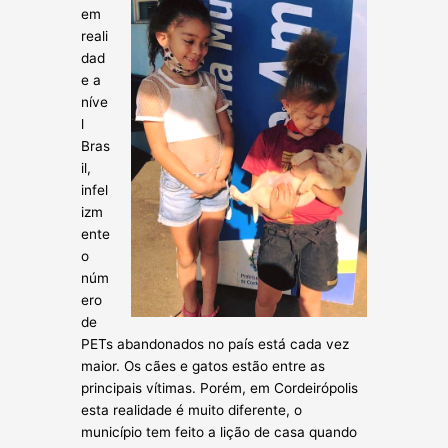
em
reali
dad
e a
níve
l
Bras
il,
infel
izm
ente
o
núm
ero
de
PETs abandonados no país está cada vez
maior. Os cães e gatos estão entre as
principais vítimas. Porém, em Cordeirópolis
esta realidade é muito diferente, o
município tem feito a lição de casa quando