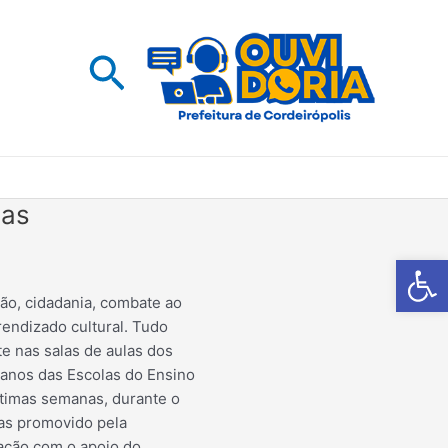
Pesquisar
ias
Barra de Fe
ão, cidadania, combate ao
endizado cultural. Tudo
e nas salas de aulas dos
 anos das Escolas do Ensino
timas semanas, durante o
as promovido pela
ação com o apoio do