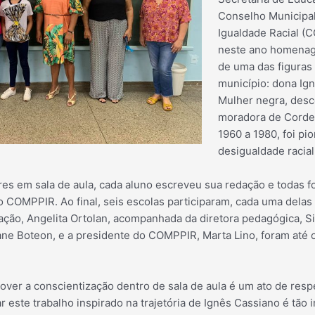
Conselho Municipal 
Igualdade Racial (
neste ano homenag
de uma das figuras
município: dona Ign
Mulher negra, desc
moradora de Cordei
1960 a 1980, foi pio
desigualdade racial
res em sala de aula, cada aluno escreveu sua redação e todas 
o COMPPIR. Ao final, seis escolas participaram, cada uma dela
cação, Angelita Ortolan, acompanhada da diretora pedagógica, S
ane Boteon, e a presidente do COMPPIR, Marta Lino, foram até o
mover a conscientização dentro de sala de aula é um ato de res
 este trabalho inspirado na trajetória de Ignês Cassiano é tão i