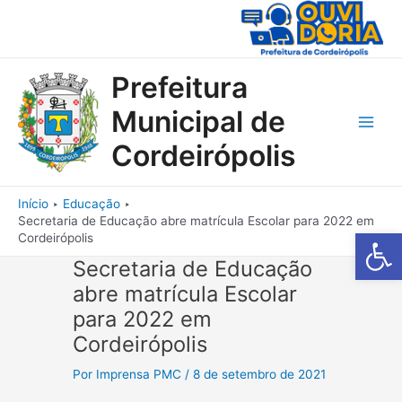
Ir
para
o
conteúdo
Prefeitura
Municipal de
Main
Cordeirópolis
Men
Início
Educação
Secretaria de Educação abre matrícula Escolar para 2022 em
Barra de Fe
Cordeirópolis
Secretaria de Educação
abre matrícula Escolar
para 2022 em
Cordeirópolis
Por
Imprensa PMC
/
8 de setembro de 2021