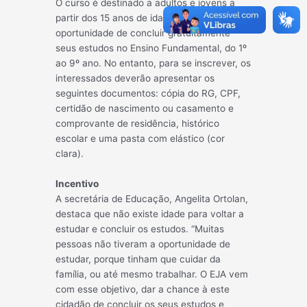
O curso é destinado a adultos e joven
s a
partir dos 15 anos de idade, no qual terão a
oportunidade de concluir gratuitamente
seus estudos no Ensino Fundamental, do 1º
ao 9º ano. No entanto, para se inscrever, os
interessados deverão apresentar os
seguintes documentos: cópia do RG, CPF,
certidão de nascimento ou casamento e
comprovante de residência, histórico
escolar e uma pasta com elástico (cor
clara).
Incentivo
A secretária de Educação, Angelita Ortolan,
destaca que não existe idade para voltar a
estudar e concluir os estudos. “Muitas
pessoas não tiveram a oportunidade de
estudar, porque tinham que cuidar da
família, ou até mesmo trabalhar. O EJA vem
com esse objetivo, dar a chance à este
cidadão de concluir os seus estudos e