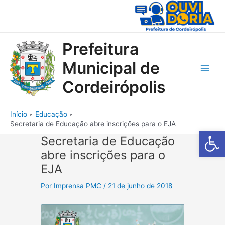
Ir
para
o
conteúdo
Prefeitura
Municipal de
Main
Cordeirópolis
Men
Início
Educação
Secretaria de Educação abre inscrições para o EJA
Barra de Fe
Secretaria de Educação
abre inscrições para o
EJA
Por
Imprensa PMC
/
21 de junho de 2018