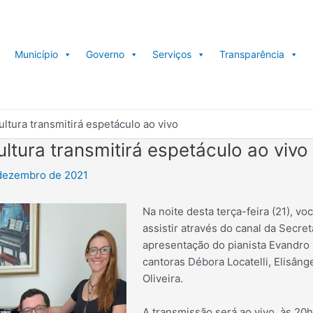
Município
Governo
Serviços
Transparência
ultura transmitirá espetáculo ao vivo
ltura transmitirá espetáculo ao vivo
dezembro de 2021
Na noite desta terça-feira (21), vo
assistir através do canal da Secret
apresentação do pianista Evandro
cantoras Débora Locatelli, Elisâng
Oliveira.
A transmissão será ao vivo, às 20h