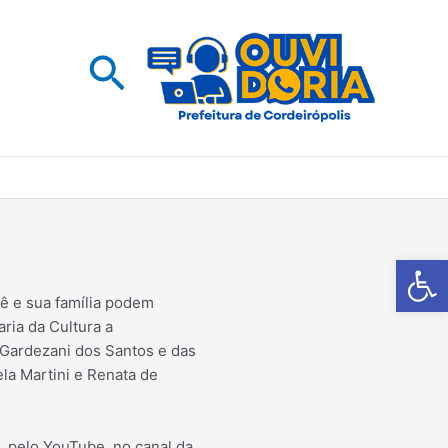
Pesquisar
Barra de Fe
cê e sua família podem
aria da Cultura a
 Gardezani dos Santos e das
ela Martini e Renata de
, pelo YouTube, no canal da