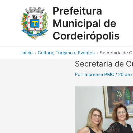
Ir
Prefeitura
para
o
Municipal de
conteúdo
Cordeirópolis
Início
Cultura, Turismo e Eventos
Secretaria de C
Secretaria de Cu
Por
Imprensa PMC
/
20 de 