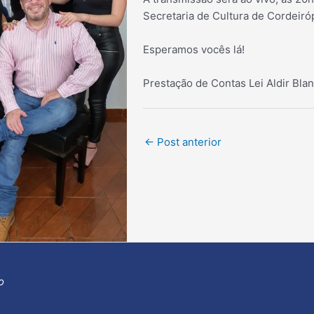
Secretaria de Cultura de Cordeiróp
Esperamos vocês lá!
Prestação de Contas Lei Aldir Bla
Post
←
Post anterior
navigation
o