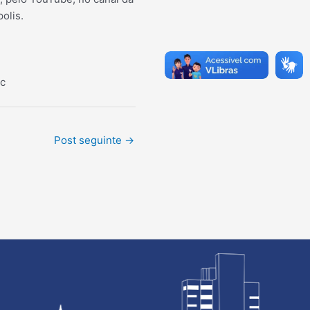
olis.
nc
Post seguinte
→