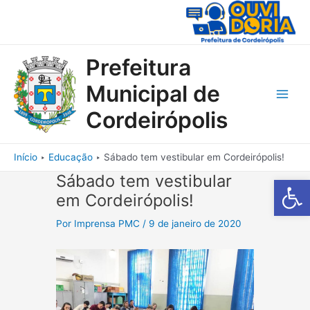
Ir
para
o
conteúdo
Prefeitura
Municipal de
Main
Cordeirópolis
Men
Início
Educação
Sábado tem vestibular em Cordeirópolis!
Sábado tem vestibular
Barra de Fe
em Cordeirópolis!
Por
Imprensa PMC
/
9 de janeiro de 2020