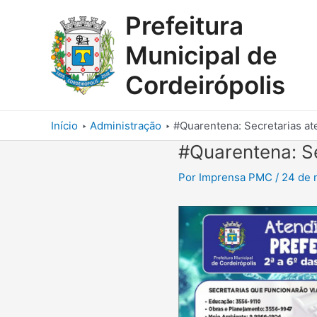
Ir
Prefeitura
para
o
Municipal de
conteúdo
Cordeirópolis
Início
Administração
#Quarentena: Secretarias at
#Quarentena: Se
Por
Imprensa PMC
/
24 de 