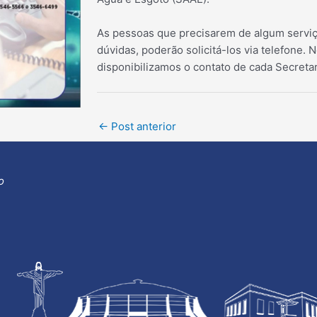
As pessoas que precisarem de algum serviç
dúvidas, poderão solicitá-los via telefone.
disponibilizamos o contato de cada Secretar
Post
←
Post anterior
navigation
o