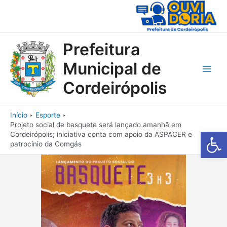
Ir
para
o
conteúdo
Prefeitura
Municipal de
Main
Cordeirópolis
Men
Início
Esporte
Projeto social de basquete será lançado amanhã em
Barra de Fe
Cordeirópolis; iniciativa conta com apoio da ASPACER e
patrocínio da Comgás