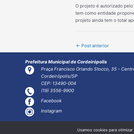
O projeto é autorizado pelo
tem como entidade proponen
projeto ainda tem o total ap
Post
←
Post anterior
navigation
Prefeitura Municipal de Cordeirópolis
Praça Francisco Orlando Stocco, 35 - Centr
Cordeirópolis/SP
CEP: 13490-004
(19) 3556-9900
Facebook
Instagram
Usamos cookies para otimizar 