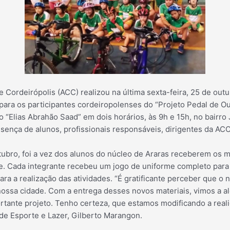
 Cordeirópolis (ACC) realizou na última sexta-feira, 25 de out
ara os participantes cordeiropolenses do “Projeto Pedal de Ou
 “Elias Abrahão Saad” em dois horários, às 9h e 15h, no bairro
sença de alunos, profissionais responsáveis, di
rigentes da ACC
tubro, foi a vez dos alunos do núcleo de Araras receberem os 
e. Cada integrante recebeu um jogo de uniforme completo para 
a a realização das atividades. “É gratificante perceber que o
ssa cidade. Com a entrega desses novos materiais, vimos a al
ortante projeto. Tenho certeza, que estamos modificando a rea
 de Esporte e Lazer, Gilberto Marangon.