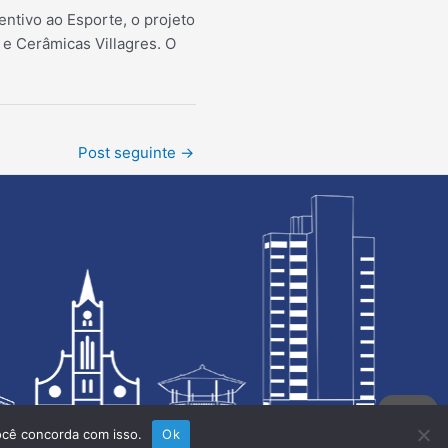
entivo ao Esporte, o projeto
e Cerâmicas Villagres. O
Post seguinte
→
ocê concorda com isso.
Ok