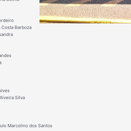
ordeiro
a Costa Barboza
sandra
nandes
a
Alves
liveira Silva
vulo Marcolino dos Santos