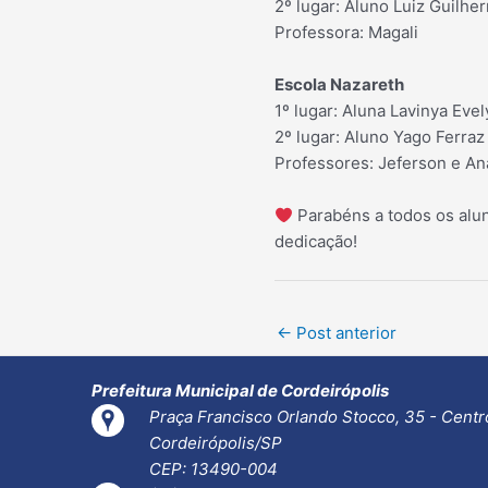
2º lugar: Aluno Luiz Guilh
Professora: Magali
Escola Nazareth
1º lugar: Aluna Lavinya Eve
2º lugar: Aluno Yago Ferraz
Professores: Jeferson e An
Parabéns a todos os alun
dedicação!
Post
←
Post anterior
navigation
Prefeitura Municipal de Cordeirópolis
Praça Francisco Orlando Stocco, 35 - Centr
Cordeirópolis/SP
CEP: 13490-004