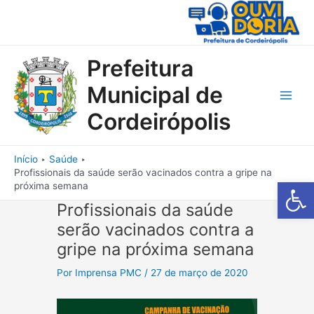
Ir
para
o
conteúdo
Prefeitura
Municipal de
Main
Cordeirópolis
Men
Início
Saúde
Profissionais da saúde serão vacinados contra a gripe na
Barra de Fe
próxima semana
Profissionais da saúde
serão vacinados contra a
gripe na próxima semana
Por
Imprensa PMC
/
27 de março de 2020