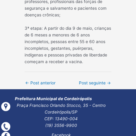
professores, profissionais das forças de
segurança e salvamento e pacientes com
doenças crônicas;
3ª etapa: A partir do dia 9 de maio, crianças
de 6 meses a menores de 6 anos
incompletos, pessoas entre 55 e 60 anos
incompletos, gestantes, puérperas,
indígenas e pessoas privadas de liberdade
começam a receber a vacina.
Post
←
Post anterior
Post seguinte
→
navigation
Prefeitura Municipal de Cordeirópolis
Praça Francisco Orlando Stocco, 35 - Centro
Cordeirópolis/SP
CEP: 13490-004
(19) 3556-9900
Facebook