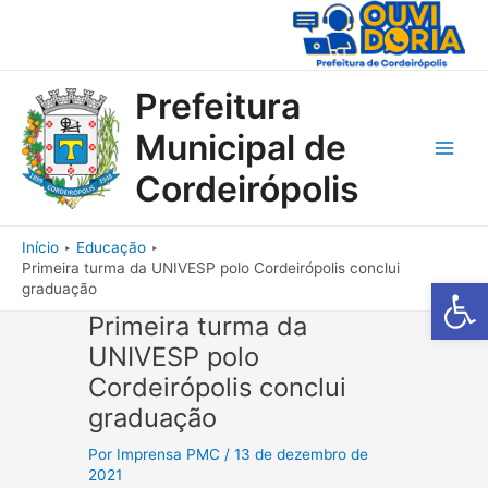
Ir
para
o
conteúdo
Prefeitura
Municipal de
Main
Cordeirópolis
Men
Início
Educação
Primeira turma da UNIVESP polo Cordeirópolis conclui
Barra de Fe
graduação
Primeira turma da
UNIVESP polo
Cordeirópolis conclui
graduação
Por
Imprensa PMC
/
13 de dezembro de
2021