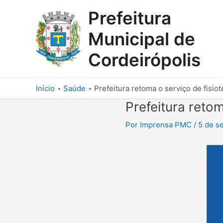
Ir
Prefeitura
para
o
Municipal de
conteúdo
Cordeirópolis
Início
Saúde
Prefeitura retoma o serviço de fisiot
Prefeitura retom
Por
Imprensa PMC
/
5 de s