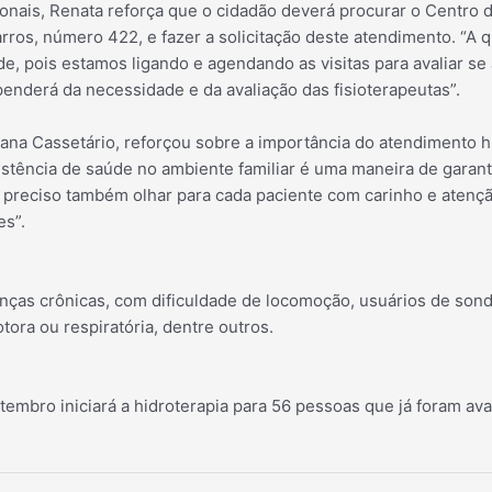
onais, Renata reforça que o cidadão deverá procurar o Centro d
rros, número 422, e fazer a solicitação deste atendimento. “A 
, pois estamos ligando e agendando as visitas para avaliar se
penderá da necessidade e da avaliação das fisioterapeutas”.
dana Cassetário, reforçou sobre a importância do atendimento 
istência de saúde no ambiente familiar é uma maneira de garan
 preciso também olhar para cada paciente com carinho e atençã
es”.
ças crônicas, com dificuldade de locomoção, usuários de sond
tora ou respiratória, dentre outros.
embro iniciará a hidroterapia para 56 pessoas que já foram av