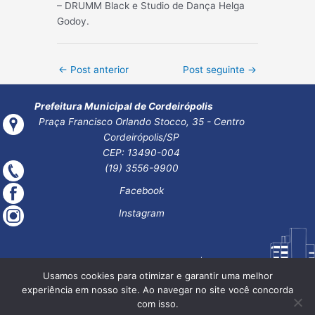
– DRUMM Black e Studio de Dança Helga
Godoy.
Post
←
Post anterior
Post seguinte
→
navigation
Prefeitura Municipal de Cordeirópolis
Praça Francisco Orlando Stocco, 35 - Centro
Cordeirópolis/SP
CEP: 13490-004
(19) 3556-9900
Facebook
Instagram
Usamos cookies para otimizar e garantir uma melhor
experiência em nosso site. Ao navegar no site você concorda
com isso.