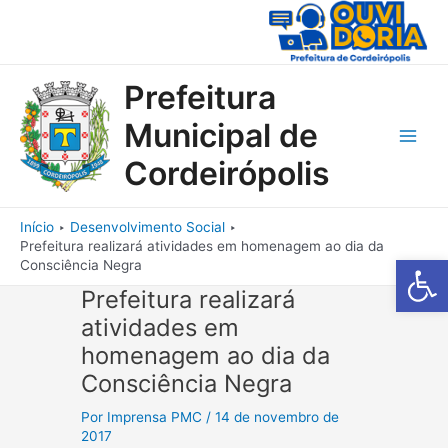
Ir
para
o
conteúdo
Prefeitura
Municipal de
Main
Cordeirópolis
Men
Início
Desenvolvimento Social
Prefeitura realizará atividades em homenagem ao dia da
Barra de Fe
Consciência Negra
Prefeitura realizará
atividades em
homenagem ao dia da
Consciência Negra
Por
Imprensa PMC
/
14 de novembro de
2017