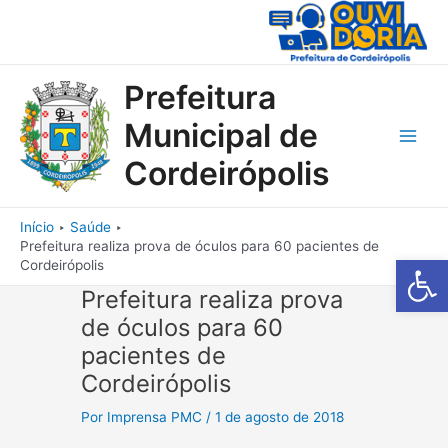
Ir
para
o
conteúdo
Prefeitura
Municipal de
Main
Cordeirópolis
Men
Início
Saúde
Prefeitura realiza prova de óculos para 60 pacientes de
Barra de Fe
Cordeirópolis
Prefeitura realiza prova
de óculos para 60
pacientes de
Cordeirópolis
Por
Imprensa PMC
/
1 de agosto de 2018