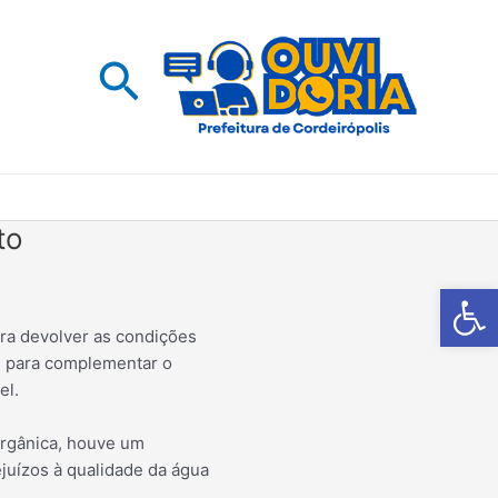
Pesquisar
to
Barra de Fe
ra devolver as condições
as para complementar o
el.
orgânica, houve um
juízos à qualidade da água