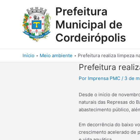
Ir
Prefeitura
para
o
Municipal de
conteúdo
Cordeirópolis
Início
Meio ambiente
Prefeitura realiza limpeza 
Prefeitura real
Por
Imprensa PMC
/
3 de m
Desde o início de novembro
naturais das Represas do B
abastecimento público, alé
Em decorrência do baixo vo
crescimento acelerado de p
e vida aquática.