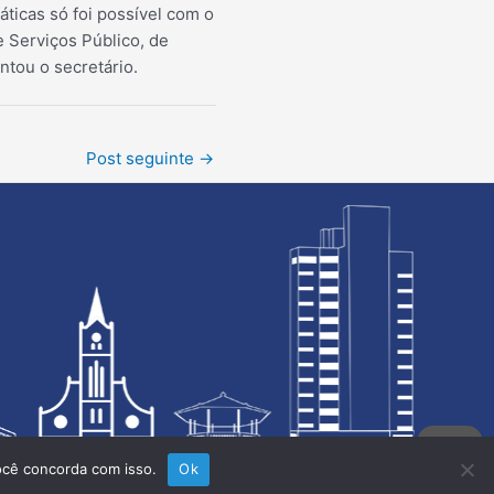
áticas só foi possível com o
e Serviços Público, de
tou o secretário.
Post seguinte
→
ocê concorda com isso.
Ok