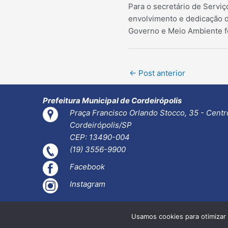
Para o secretário de Serviç
envolvimento e dedicação da
Governo e Meio Ambiente fo
Post
←
Post anterior
navigation
Prefeitura Municipal de Cordeirópolis
Praça Francisco Orlando Stocco, 35 - Centr
Cordeirópolis/SP
CEP: 13490-004
(19) 3556-9900
Facebook
Instagram
Usamos cookies para otimizar 