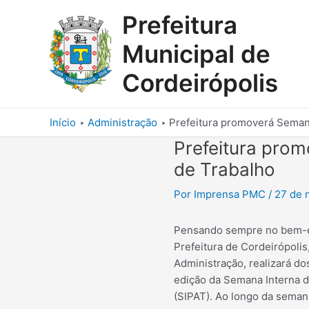
Ir
Prefeitura
para
o
Municipal de
conteúdo
Cordeirópolis
Início
Administração
Prefeitura promoverá Seman
Prefeitura pro
de Trabalho
Por
Imprensa PMC
/
27 de 
Pensando sempre no bem-es
Prefeitura de Cordeirópolis
Administração, realizará d
edição da Semana Interna 
(SIPAT). Ao longo da semana