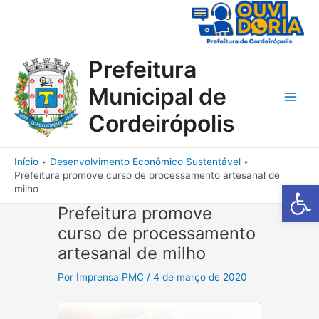
Ir
para
o
conteúdo
Prefeitura
Municipal de
Main
Cordeirópolis
Men
Início
Desenvolvimento Econômico Sustentável
Prefeitura promove curso de processamento artesanal de
Barra de Fe
milho
Prefeitura promove
curso de processamento
artesanal de milho
Por
Imprensa PMC
/
4 de março de 2020