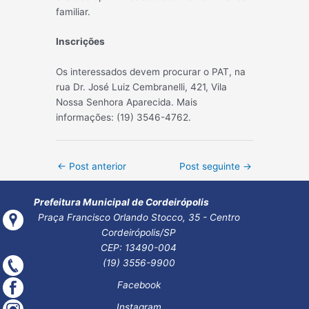
familiar.
Inscrições
Os interessados devem procurar o PAT, na
rua Dr. José Luiz Cembranelli, 421, Vila
Nossa Senhora Aparecida. Mais
informações: (19) 3546-4762.
Post
←
Post anterior
Post seguinte
→
navigation
Prefeitura Municipal de Cordeirópolis
Praça Francisco Orlando Stocco, 35 - Centro
Cordeirópolis/SP
CEP: 13490-004
(19) 3556-9900
Facebook
Instagram