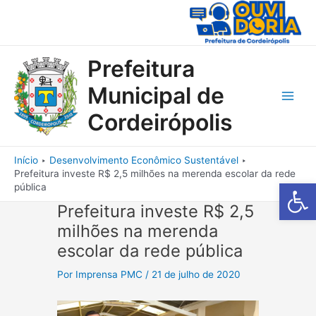
Ir
para
o
conteúdo
Prefeitura
Municipal de
Main
Cordeirópolis
Men
Início
Desenvolvimento Econômico Sustentável
Prefeitura investe R$ 2,5 milhões na merenda escolar da rede
Barra de Fe
pública
Prefeitura investe R$ 2,5
milhões na merenda
escolar da rede pública
Por
Imprensa PMC
/
21 de julho de 2020