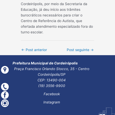
Cordeirópolis, por meio da Secretaria da
Educação, já deu início aos trâmites
burocráticos necessários para criar o
Centro de Referência do Autista, que
ofertada atendimento especializado fora do
turno escolar.
Post
←
Post anterior
Post seguinte
→
navigation
Prefeitura Municipal de Cordeirópolis
Praça Francisco Orlando Stocco, 35 - Centro
Cordeirópolis/SP
CEP: 13490-004
(19) 3556-9900
Facebook
Instagram