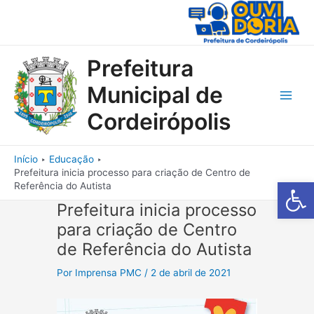
Ir
para
o
conteúdo
Prefeitura
Municipal de
Main
Cordeirópolis
Men
Início
Educação
Prefeitura inicia processo para criação de Centro de
Barra de Fe
Referência do Autista
Prefeitura inicia processo
para criação de Centro
de Referência do Autista
Por
Imprensa PMC
/
2 de abril de 2021