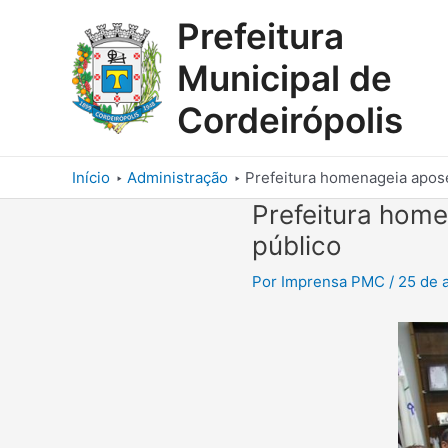
Ir
Prefeitura
para
o
Municipal de
conteúdo
Cordeirópolis
Início
Administração
Prefeitura homenageia apos
Prefeitura hom
público
Por
Imprensa PMC
/
25 de 