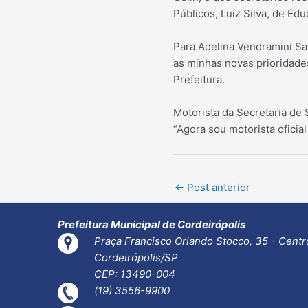
Públicos, Luiz Silva, de Ed
Para Adelina Vendramini Sala
as minhas novas prioridades
Prefeitura.
Motorista da Secretaria de 
“Agora sou motorista oficial
Post
←
Post anterior
navigation
Prefeitura Municipal de Cordeirópolis
Praça Francisco Orlando Stocco, 35 - Centr
Cordeirópolis/SP
CEP: 13490-004
(19) 3556-9900