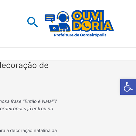
Pesquisar
 decoração de
Barra de Fe
mosa frase “Então é Natal”?
ordeirópolis já entrou no
ara a decoração natalina da