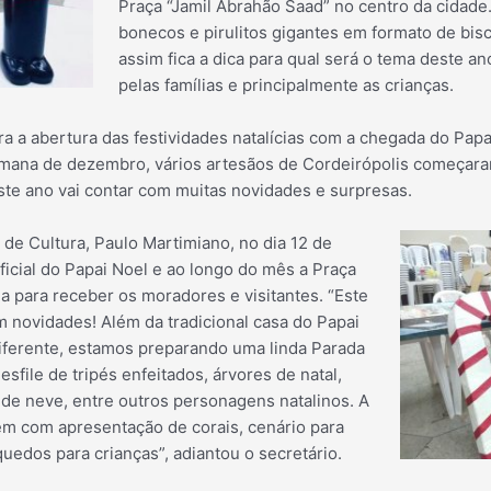
Praça “Jamil Abrahão Saad” no centro da cidade.
bonecos e pirulitos gigantes em formato de bis
assim fica a dica para qual s
erá o tema deste an
pelas famílias e principalmente as crianças.
a a abertura das festividades natalícias com a chegada do Papa
mana de dezembro, vários artesãos de Cordeirópolis começaram
ste ano vai contar com muitas novidades e surpresas.
de Cultura, Paulo Martimiano, no dia 12 de
icial do Papai Noel e ao longo do mês a Praça
da para receber os moradores e visitantes. “Este
novidades! Além da tradicional casa do Papai
iferente, estamos preparando uma linda Parada
sfile de tripés enfeitados, árvores de natal,
 de neve, entre outros personagens natalinos. A
m com apresentação de corais, cenário para
quedos para crianças”, adiantou o secretário.