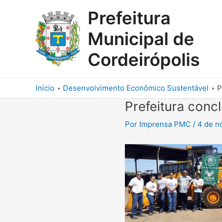
Ir
Prefeitura
para
o
Municipal de
conteúdo
Cordeirópolis
Início
Desenvolvimento Econômico Sustentável
P
Prefeitura conc
Por
Imprensa PMC
/
4 de n