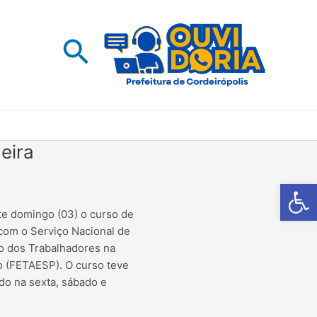
Pesquisar
eira
Barra de Fe
te domingo (03) o curso de
com o Serviço Nacional de
o dos Trabalhadores na
o (FETAESP). O curso teve
ado na sexta, sábado e