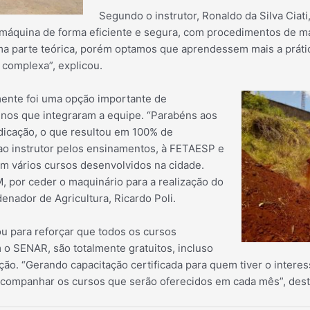
Segundo o instrutor, Ronaldo da Silva Ciati, 
 máquina de forma eficiente e segura, com procedimentos de 
a parte teórica, porém optamos que aprendessem mais a prátic
complexa”, explicou.
mente foi uma opção importante de
lunos que integraram a equipe. “Parabéns aos
dicação, o que resultou em 100% de
ao instrutor pelos ensinamentos, à FETAESP e
m vários cursos desenvolvidos na cidade.
por ceder o maquinário para a realização do
enador de Agricultura, Ricardo Poli.
ou para reforçar que todos os cursos
 o SENAR, são totalmente gratuitos, incluso
ção. “Gerando capacitação certificada para quem tiver o interess
acompanhar os cursos que serão oferecidos em cada mês”, des