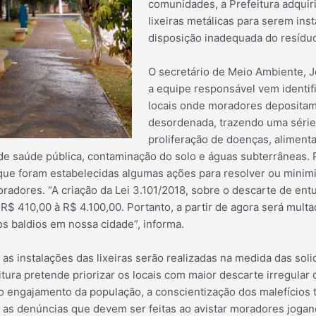
comunidades, a Prefeitura adqui
lixeiras metálicas para serem ins
disposição inadequada do resídu
O secretário de Meio Ambiente, J
a equipe responsável vem identif
locais onde moradores depositam
desordenada, trazendo uma séri
proliferação de doenças, alimenta
e saúde pública, contaminação do solo e águas subterrâneas.
ue foram estabelecidas algumas ações para resolver ou minimi
oradores. “A criação da Lei 3.101/2018, sobre o descarte de en
R$ 410,00 à R$ 4.100,00. Portanto, a partir de agora será mult
s baldios em nossa cidade”, informa.
as instalações das lixeiras serão realizadas na medida das soli
tura pretende priorizar os locais com maior descarte irregular d
 o engajamento da população, a conscientização dos malefícios
e as denúncias que devem ser feitas ao avistar moradores jogand