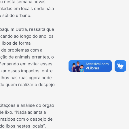
riu nesta semana novas
taladas em locais onde há a
o s
ólido urbano.
oaquim Dutra, ressalta que
icando ao longo do ano, os
 lixos de forma
e de problemas com a
ção de animais errantes, o
 Pensando em evitar esses
zar esses impactos, entre
tulhos nas ruas agora pode
ado quem realizar o despejo
citações e análise do órgão
e lixo. “Nada adianta a
 trazidos com o despejo de
o lixos nestes locais”,